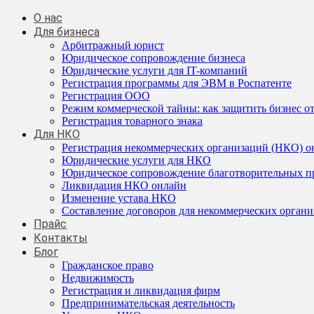
О нас
Для бизнеса
Арбитражный юрист
Юридическое сопровождение бизнеса
Юридические услуги для IT-компаний
Регистрация программы для ЭВМ в Роспатенте
Регистрация ООО
Режим коммерческой тайны: как защитить бизнес от
Регистрация товарного знака
Для НКО
Регистрация некоммерческих организаций (НКО) о
Юридические услуги для НКО
Юридическое сопровождение благотворительных п
Ликвидация НКО онлайн
Изменение устава НКО
Составление договоров для некоммерческих орган
Прайс
Контакты
Блог
Гражданское право
Недвижимость
Регистрация и ликвидация фирм
Предпринимательская деятельность