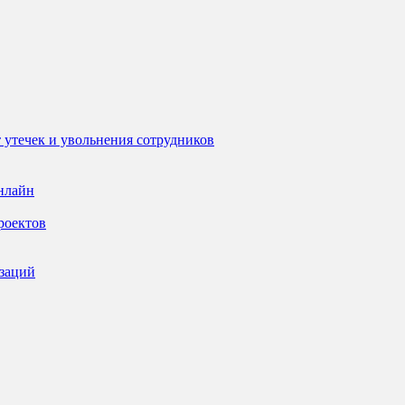
 утечек и увольнения сотрудников
нлайн
роектов
изаций